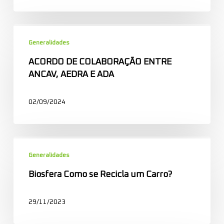
Prémio
Nacional
ACORDO
de
DE
Generalidades
Sustentabilidade
COLABORAÇÃO
20|30
ACORDO DE COLABORAÇÃO ENTRE
ENTRE
ANCAV, AEDRA E ADA
ANCAV,
AEDRA
02/09/2024
E
ADA
Biosfera
Como
Generalidades
se
Biosfera Como se Recicla um Carro?
Recicla
um
29/11/2023
Carro?