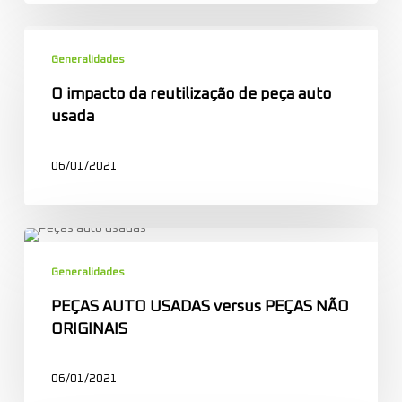
O
impacto
Generalidades
da
O impacto da reutilização de peça auto
reutilização
usada
de
peça
06/01/2021
auto
usada
PEÇAS
AUTO
Generalidades
USADAS
PEÇAS AUTO USADAS versus PEÇAS NÃO
versus
ORIGINAIS
PEÇAS
NÃO
ORIGINAIS
06/01/2021