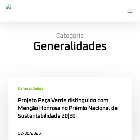
Skip
Men
to
main
content
Categoria
Generalidades
Projeto
Peça
Generalidades
Verde
Projeto Peça Verde distinguido com
distinguido
Menção Honrosa no Prémio Nacional de
com
Sustentabilidade 20|30
Menção
Honrosa
02/06/2026
no