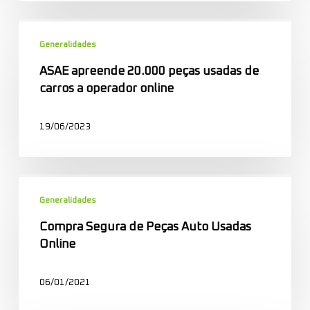
ASAE
apreende
Generalidades
20.000
ASAE apreende 20.000 peças usadas de
peças
carros a operador online
usadas
de
19/06/2023
carros
a
operador
Compra
online
Segura
Generalidades
de
Compra Segura de Peças Auto Usadas
Peças
Online
Auto
Usadas
06/01/2021
Online