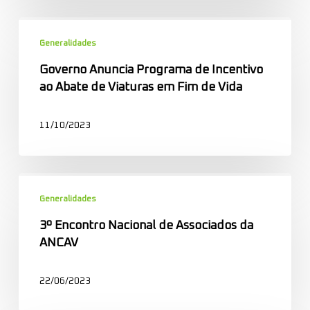
Governo
Anuncia
Generalidades
Programa
Governo Anuncia Programa de Incentivo
de
ao Abate de Viaturas em Fim de Vida
Incentivo
ao
11/10/2023
Abate
de
Viaturas
3º
em
Encontro
Generalidades
Fim
Nacional
de
3º Encontro Nacional de Associados da
de
Vida
ANCAV
Associados
da
22/06/2023
ANCAV