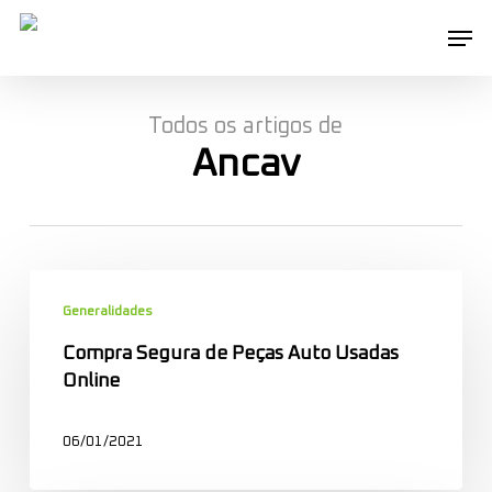
Skip
Men
to
main
content
Todos os artigos de
Ancav
Compra
Segura
Generalidades
de
Compra Segura de Peças Auto Usadas
Peças
Online
Auto
Usadas
06/01/2021
Online