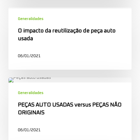
O
impacto
Generalidades
da
O impacto da reutilização de peça auto
reutilização
usada
de
peça
06/01/2021
auto
usada
PEÇAS
AUTO
Generalidades
USADAS
PEÇAS AUTO USADAS versus PEÇAS NÃO
versus
ORIGINAIS
PEÇAS
NÃO
ORIGINAIS
06/01/2021