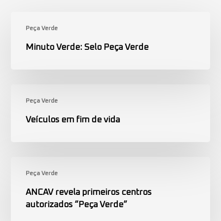
Minuto
Peça Verde
Verde:
Selo
Minuto Verde: Selo Peça Verde
Peça
Verde
Veículos
Peça Verde
em
fim
Veículos em fim de vida
de
vida
ANCAV
Peça Verde
revela
primeiros
ANCAV revela primeiros centros
centros
autorizados “Peça Verde”
autorizados