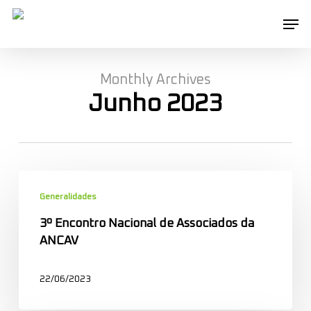
Skip
Men
to
main
content
Monthly Archives
Junho 2023
3º
Encontro
Generalidades
Nacional
3º Encontro Nacional de Associados da
de
ANCAV
Associados
da
22/06/2023
ANCAV