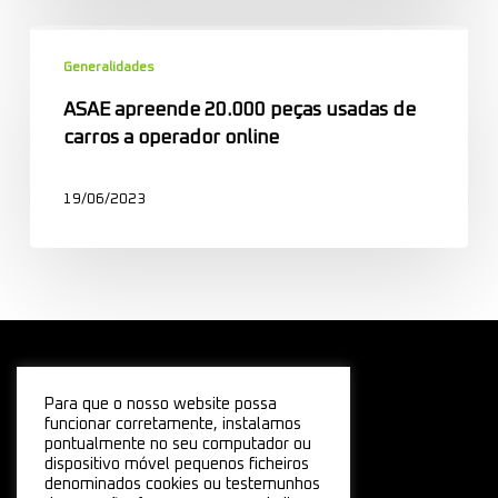
ASAE
apreende
Generalidades
20.000
ASAE apreende 20.000 peças usadas de
peças
carros a operador online
usadas
de
19/06/2023
carros
a
operador
online
Para que o nosso website possa
funcionar corretamente, instalamos
pontualmente no seu computador ou
dispositivo móvel pequenos ficheiros
denominados cookies ou testemunhos