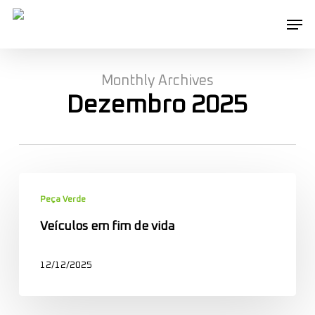
Skip
Men
to
main
content
Monthly Archives
Dezembro 2025
Veículos
em
Peça Verde
fim
Veículos em fim de vida
de
vida
12/12/2025