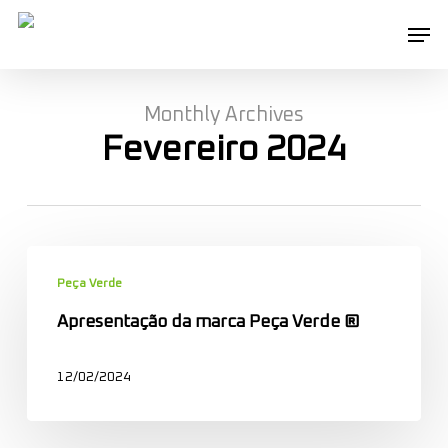
Skip
Men
to
main
content
Monthly Archives
Fevereiro 2024
Apresentação
da
Peça Verde
marca
Apresentação da marca Peça Verde ®
Peça
Verde
12/02/2024
®